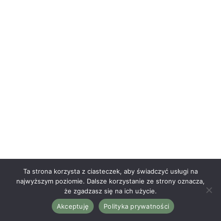
Ta strona korzysta z ciasteczek, aby świadczyć usługi na
najwyższym poziomie. Dalsze korzystanie ze strony oznacza,
Prometio 2022
że zgadzasz się na ich użycie.
Akceptuję
Polityka prywatności
Polityka prywatności